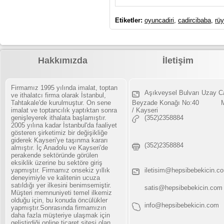
Etiketler:
oyuncadiri
,
cadircibaba
,
rüy
Hakkımızda
İletişim
Firmamız 1995 yılında imalat, toptan
Aşıkveysel Bulvarı Uzay C
ve ithalatcı firma olarak İstanbul,
Tahtakale'de kurulmuştur. On sene
Beyzade Konağı No:40 Me
imalat ve toptancılık yaptıktan sonra
/ Kayseri
genişleyerek ithalata başlamıştır.
(352)2358884
2005 yılına kadar İstanbul'da faaliyet
gösteren şirketimiz bir değişikliğe
giderek Kayseri'ye taşınma kararı
(352)2358884
almıştır. İç Anadolu ve Kayseri'de
perakende sektöründe görülen
eksiklik üzerine bu sektöre giriş
yapmıştır. Firmamız onsekiz yıllık
iletisim@hepsibebekicin.c
deneyimiyle ve kalitenin ucuza
satıldığı yer ilkesini benimsemiştir.
satis@hepsibebekicin.com
Müşteri memnuniyeti temel ilkemiz
olduğu için, bu konuda öncülükler
info@hepsibebekicin.com
yapmıştır.Sonrasında firmamızın
daha fazla müşteriye ulaşmak için
geliştirdiği online ticaret sitesi olan