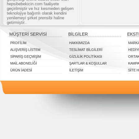
hepsibebekicin.com faaliyete
geçirilmiştir ve hız kesmeden gelişen
teknolojiye bağımlı olarak kendini
yenilemeyi şirket prensibi haline
getirmiştir..
MÜŞTERI SERVISI
BILGILER
EKST
PROFILIM
HAKKIMIZDA
MARK
ALIŞVERIŞ LISTEM
TESLIMAT BILGILERI
HEDIY
SIPARIŞ GEÇMIŞIM
GIZLILIK POLITIKASI
ORTAK
MAIL ABONELIĞI
ŞARTLAR & KOŞULLAR
KAMP
ÜRÜN İADESI
İLETIŞIM
SITE 