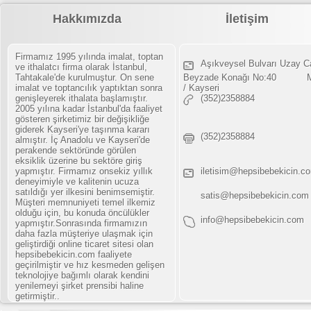
Hakkımızda
İletişim
Firmamız 1995 yılında imalat, toptan
Aşıkveysel Bulvarı Uzay C
ve ithalatcı firma olarak İstanbul,
Tahtakale'de kurulmuştur. On sene
Beyzade Konağı No:40 Me
imalat ve toptancılık yaptıktan sonra
/ Kayseri
genişleyerek ithalata başlamıştır.
(352)2358884
2005 yılına kadar İstanbul'da faaliyet
gösteren şirketimiz bir değişikliğe
giderek Kayseri'ye taşınma kararı
(352)2358884
almıştır. İç Anadolu ve Kayseri'de
perakende sektöründe görülen
eksiklik üzerine bu sektöre giriş
yapmıştır. Firmamız onsekiz yıllık
iletisim@hepsibebekicin.c
deneyimiyle ve kalitenin ucuza
satıldığı yer ilkesini benimsemiştir.
satis@hepsibebekicin.com
Müşteri memnuniyeti temel ilkemiz
olduğu için, bu konuda öncülükler
info@hepsibebekicin.com
yapmıştır.Sonrasında firmamızın
daha fazla müşteriye ulaşmak için
geliştirdiği online ticaret sitesi olan
hepsibebekicin.com faaliyete
geçirilmiştir ve hız kesmeden gelişen
teknolojiye bağımlı olarak kendini
yenilemeyi şirket prensibi haline
getirmiştir..