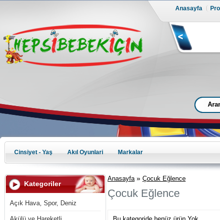
Anasayfa
Prof
Cinsiyet - Yaş
Akıl Oyunlari
Markalar
»
Anasayfa
Çocuk Eğlence
Kategoriler
Çocuk Eğlence
Açık Hava, Spor, Deniz
Akülü ve Hareketli
Bu kategoride henüz ürün Yok.