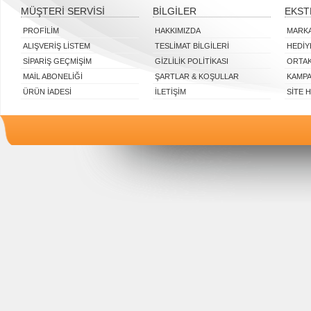
MÜŞTERI SERVISI
BILGILER
EKST
PROFILIM
HAKKIMIZDA
MARK
ALIŞVERIŞ LISTEM
TESLIMAT BILGILERI
HEDIY
SIPARIŞ GEÇMIŞIM
GIZLILIK POLITIKASI
ORTAK
MAIL ABONELIĞI
ŞARTLAR & KOŞULLAR
KAMP
ÜRÜN İADESI
İLETIŞIM
SITE 