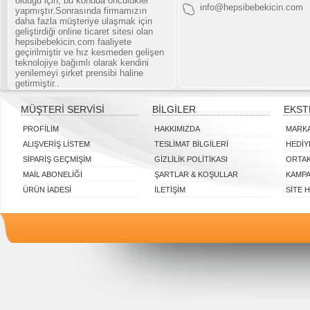
olduğu için, bu konuda öncülükler
info@hepsibebekicin.com
yapmıştır.Sonrasında firmamızın
daha fazla müşteriye ulaşmak için
geliştirdiği online ticaret sitesi olan
hepsibebekicin.com faaliyete
geçirilmiştir ve hız kesmeden gelişen
teknolojiye bağımlı olarak kendini
yenilemeyi şirket prensibi haline
getirmiştir..
MÜŞTERI SERVISI
BILGILER
EKST
PROFILIM
HAKKIMIZDA
MARK
ALIŞVERIŞ LISTEM
TESLIMAT BILGILERI
HEDIY
SIPARIŞ GEÇMIŞIM
GIZLILIK POLITIKASI
ORTAK
MAIL ABONELIĞI
ŞARTLAR & KOŞULLAR
KAMP
ÜRÜN İADESI
İLETIŞIM
SITE 