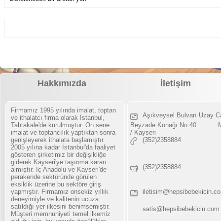
Hakkımızda
İletişim
Firmamız 1995 yılında imalat, toptan
Aşıkveysel Bulvarı Uzay C
ve ithalatcı firma olarak İstanbul,
Tahtakale'de kurulmuştur. On sene
Beyzade Konağı No:40 Me
imalat ve toptancılık yaptıktan sonra
/ Kayseri
genişleyerek ithalata başlamıştır.
(352)2358884
2005 yılına kadar İstanbul'da faaliyet
gösteren şirketimiz bir değişikliğe
giderek Kayseri'ye taşınma kararı
(352)2358884
almıştır. İç Anadolu ve Kayseri'de
perakende sektöründe görülen
eksiklik üzerine bu sektöre giriş
yapmıştır. Firmamız onsekiz yıllık
iletisim@hepsibebekicin.c
deneyimiyle ve kalitenin ucuza
satıldığı yer ilkesini benimsemiştir.
satis@hepsibebekicin.com
Müşteri memnuniyeti temel ilkemiz