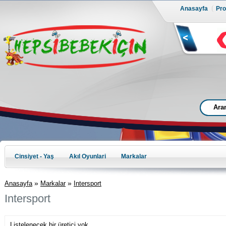
Anasayfa
Prof
Cinsiyet - Yaş
Akıl Oyunlari
Markalar
»
»
Anasayfa
Markalar
Intersport
Intersport
Listelenecek bir üretici yok