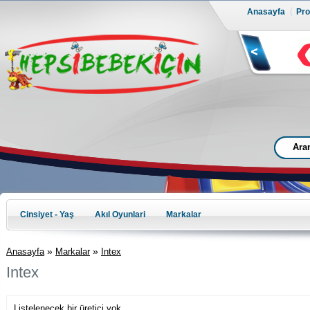
Anasayfa
Prof
Cinsiyet - Yaş
Akıl Oyunlari
Markalar
»
»
Anasayfa
Markalar
Intex
Intex
Listelenecek bir üretici yok