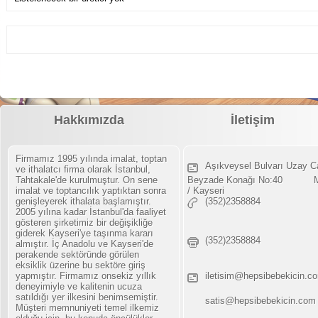
Hakkımızda
İletişim
Firmamız 1995 yılında imalat, toptan
Aşıkveysel Bulvarı Uzay C
ve ithalatcı firma olarak İstanbul,
Tahtakale'de kurulmuştur. On sene
Beyzade Konağı No:40 Me
imalat ve toptancılık yaptıktan sonra
/ Kayseri
genişleyerek ithalata başlamıştır.
(352)2358884
2005 yılına kadar İstanbul'da faaliyet
gösteren şirketimiz bir değişikliğe
giderek Kayseri'ye taşınma kararı
(352)2358884
almıştır. İç Anadolu ve Kayseri'de
perakende sektöründe görülen
eksiklik üzerine bu sektöre giriş
yapmıştır. Firmamız onsekiz yıllık
iletisim@hepsibebekicin.c
deneyimiyle ve kalitenin ucuza
satıldığı yer ilkesini benimsemiştir.
satis@hepsibebekicin.com
Müşteri memnuniyeti temel ilkemiz