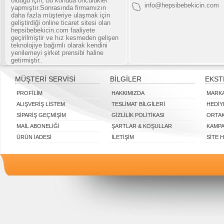
olduğu için, bu konuda öncülükler
info@hepsibebekicin.com
yapmıştır.Sonrasında firmamızın
daha fazla müşteriye ulaşmak için
geliştirdiği online ticaret sitesi olan
hepsibebekicin.com faaliyete
geçirilmiştir ve hız kesmeden gelişen
teknolojiye bağımlı olarak kendini
yenilemeyi şirket prensibi haline
getirmiştir..
MÜŞTERI SERVISI
BILGILER
EKST
PROFILIM
HAKKIMIZDA
MARK
ALIŞVERIŞ LISTEM
TESLIMAT BILGILERI
HEDIY
SIPARIŞ GEÇMIŞIM
GIZLILIK POLITIKASI
ORTAK
MAIL ABONELIĞI
ŞARTLAR & KOŞULLAR
KAMP
ÜRÜN İADESI
İLETIŞIM
SITE 